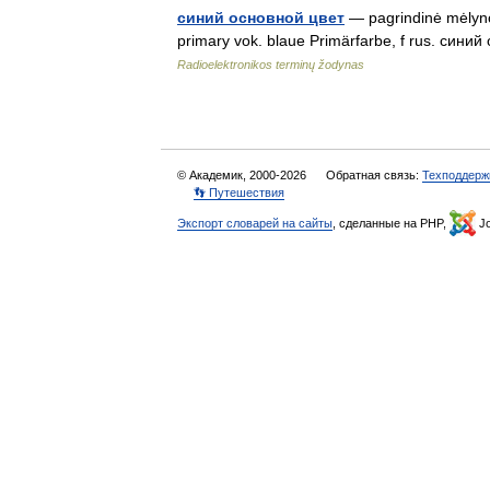
синий основной цвет
— pagrindinė mėlynoji
primary vok. blaue Primärfarbe, f rus. синий
Radioelektronikos terminų žodynas
© Академик, 2000-2026
Обратная связь:
Техподдерж
👣 Путешествия
Экспорт словарей на сайты
, сделанные на PHP,
Jo