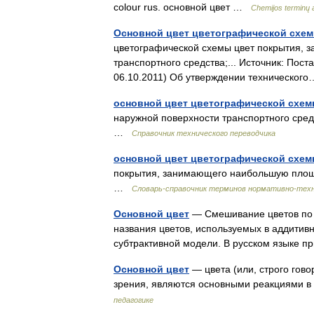
colour rus. основной цвет …
Chemijos terminų 
Основной цвет цветографической схем
цветографической схемы цвет покрытия,
транспортного средства;... Источник: Пост
06.10.2011) Об утверждении техническо
основной цвет цветографической схе
наружной поверхности транспортного сред
…
Справочник технического переводчика
основной цвет цветографической схе
покрытия, занимающего наибольшую площа
…
Словарь-справочник терминов нормативно-тех
Основной цвет
— Смешивание цветов по 
названия цветов, используемых в аддитив
субтрактивной модели. В русском языке
Основной цвет
— цвета (или, строго гово
зрения, являются основными реакциями 
педагогике