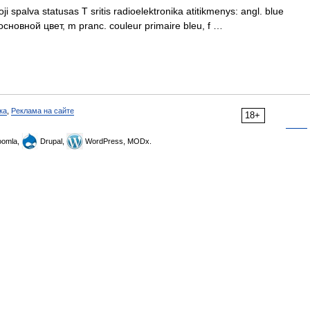
 spalva statusas T sritis radioelektronika atitikmenys: angl. blue
 основной цвет, m pranc. couleur primaire bleu, f …
ка
,
Реклама на сайте
18+
omla,
Drupal,
WordPress, MODx.