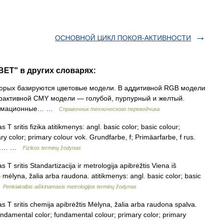
ОСНОВНОЙ ЦИКЛ ПОКОЯ-АКТИВНОСТИ
ЕТ" в других словарях:
орых базируются цветовые модели. В аддитивной RGB модели
страктивной CMY модели — голубой, пурпурный и желтый.
информационные… …
Справочник технического переводчика
T sritis fizika atitikmenys: angl. basic color; basic colour;
y color; primary colour vok. Grundfarbe, f; Primäarfarbe, f rus.
anc.… …
Fizikos terminų žodynas
T sritis Standartizacija ir metrologija apibrėžtis Viena iš
 – mėlyna, žalia arba raudona. atitikmenys: angl. basic color; basic
…
Penkiakalbis aiškinamasis metrologijos terminų žodynas
 T sritis chemija apibrėžtis Mėlyna, žalia arba raudona spalva.
fundamental color; fundamental colour; primary color; primary