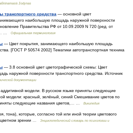
aiškinamasis žodynas
ы транспортного средства
— основной цвет
 занимающего наибольшую площадь наружной поверхности
ановление Правительства РФ от 10.09.2009 N 720 (ред. от
го… …
Официальная терминология
мы
— Цвет покрытия, занимающего наибольшую площадь
ства. [ГОСТ Р 50574 2002] Тематики автотранспортная техника
мы
— 3.8 основной цвет цветографической схемы: Цвет
дь наружной поверхности транспортного средства. Источник
нической документации
аддитивной модели. В русском языке приняты следующие
ной модели: красный, зелёный, синий Смешивание цветов по
 приняты следующие названия цветов,… …
Википедия
ря, тона), которые, согласно той или иной теории цветового
в цветном зрении …
Энциклопедический словарь по психологии и