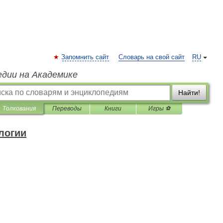
Запомнить сайт
Словарь на свой сайт
RU
едии на Академике
Найти!
Толкования
Переводы
Книги
Игры ⚽
логии