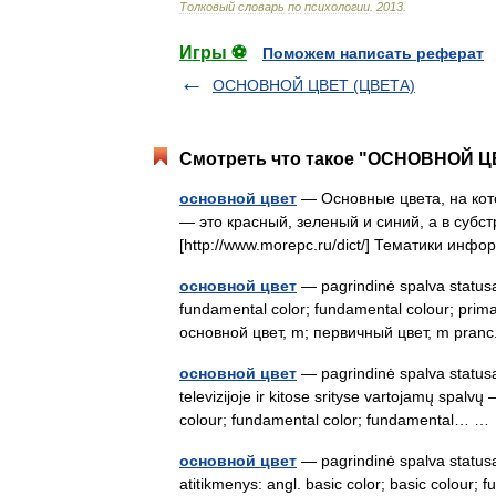
Толковый
словарь
по
психологии
.
2013
.
Игры ⚽
Поможем написать реферат
ОСНОВНОЙ ЦВЕТ (ЦВЕТА)
Смотреть что такое "ОСНОВНОЙ ЦВ
основной цвет
— Основные цвета, на кот
— это красный, зеленый и синий, а в суб
[http://www.morepc.ru/dict/] Тематики 
основной цвет
— pagrindinė spalva statusas 
fundamental color; fundamental colour; primar
основной цвет, m; первичный цвет, m pr
основной цвет
— pagrindinė spalva statusas 
televizijoje ir kitose srityse vartojamų spalvų
colour; fundamental color; fundamental… 
основной цвет
— pagrindinė spalva statusas
atitikmenys: angl. basic color; basic colour; 